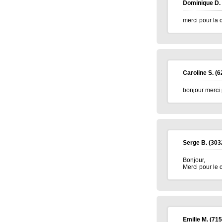
Dominique D.
meilleur voeux 2026 a tous
merci pour la 
Jean pierre B.
(34400)
07/01/2026
Bonne année 2026 à toute l'équipe .bravo
et continuez .merci.
Carmen M.
(85190)
06/01/2026
Bonjour,
Très belle Année 2026 à toutes l'équipe et
Caroline S.
(6
pleins de bonne chose.
bonjour merci
Alain H.
(71600)
05/01/2026
meilleurs voeux à tous
Serge B.
(303
Bonjour,
Merci pour le 
Emilie M.
(715