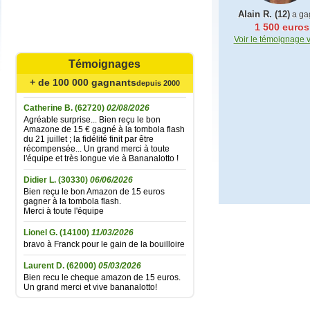
Alain R. (12)
a ga
1 500 euros
Mariefrance C.
(81270)
02/08/2026
Voir le témoignage 
Bonjour
un grand merci pour l'envoi des 15 €
amazon gagné à la tombola flash du
Témoignages
30/06/2026
Bonne soirée à toute l'équipe
+ de 100 000 gagnants
depuis 2000
Catherine B.
(62720)
02/08/2026
Agréable surprise... Bien reçu le bon
Amazone de 15 € gagné à la tombola flash
du 21 juillet ; la fidélité finit par être
récompensée... Un grand merci à toute
l'équipe et très longue vie à Bananalotto !
Didier L.
(30330)
06/06/2026
Bien reçu le bon Amazon de 15 euros
gagner à la tombola flash.
Merci à toute l'équipe
Lionel G.
(14100)
11/03/2026
bravo à Franck pour le gain de la bouilloire
Laurent D.
(62000)
05/03/2026
Bien recu le cheque amazon de 15 euros.
Un grand merci et vive bananalotto!
Jean baptiste A.
(37100)
01/02/2026