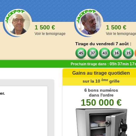
1 500 €
1 500 €
Voir le temoignage
Voir le temoignag
Tirage du vendredi 7 août :
45
37
43
16
15
05
37
17
Prochain tirage dans :
h
min
Gains au tirage quotidien
ère
ème
ème
de la 1
à la 9
grille
sur la 10
grille
,00 €
6 bons numéros
er.
dans l'ordre
 numéros
150 000 €
oints
 numéros
oints
 numéros
ints