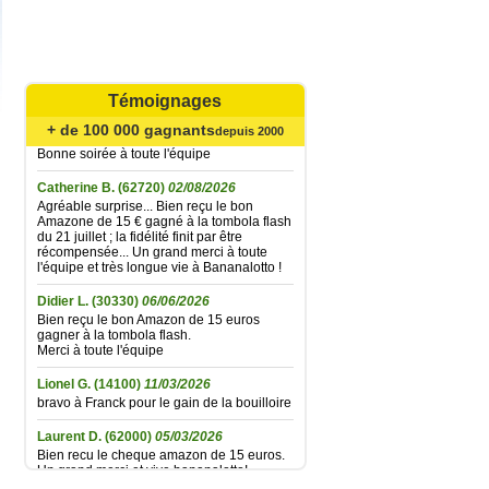
Mariefrance C.
(81270)
02/08/2026
Bonjour
Témoignages
un grand merci pour l'envoi des 15 €
amazon gagné à la tombola flash du
+ de 100 000 gagnants
30/06/2026
depuis 2000
Bonne soirée à toute l'équipe
Catherine B.
(62720)
02/08/2026
Agréable surprise... Bien reçu le bon
Amazone de 15 € gagné à la tombola flash
du 21 juillet ; la fidélité finit par être
récompensée... Un grand merci à toute
l'équipe et très longue vie à Bananalotto !
Didier L.
(30330)
06/06/2026
Bien reçu le bon Amazon de 15 euros
gagner à la tombola flash.
Merci à toute l'équipe
Lionel G.
(14100)
11/03/2026
bravo à Franck pour le gain de la bouilloire
Laurent D.
(62000)
05/03/2026
Bien recu le cheque amazon de 15 euros.
Un grand merci et vive bananalotto!