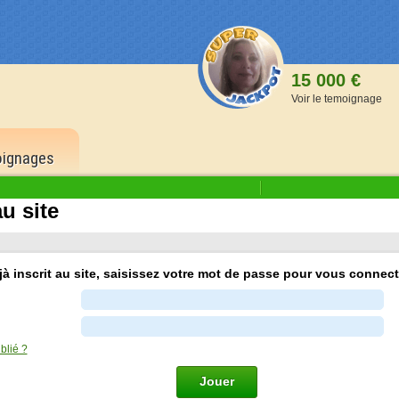
15 000 €
Voir le temoignage
ignages
u site
1 500
à inscrit au site, saisissez votre mot de passe pour vous connect
6 bons
500 p
5 bons
150 p
blié ?
4 bons
Jouer
40 po