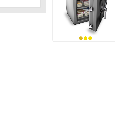
 numéros
ints
 numéros
ints
numéro
1
2
3