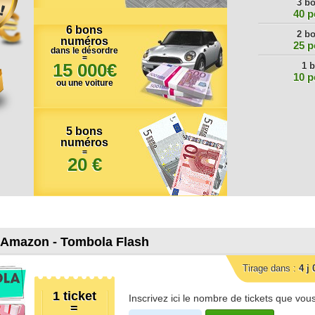
3 b
3 bons
40 p
25 po
6 bons
2 b
2 bons
numéros
25 p
dans le désordre
10 po
=
15 000€
1 
1 bon 
10 p
ou une voiture
5 bons
numéros
=
20 €
 Amazon - Tombola Flash
Tirage dans :
4
j
1 ticket
Inscrivez ici le nombre de tickets que vou
=