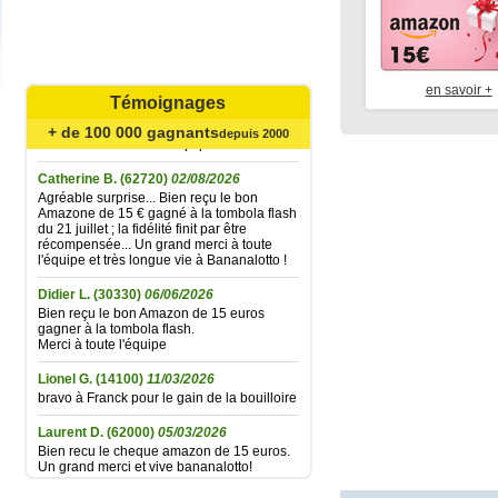
Mariefrance C.
(81270)
02/08/2026
Bonjour
un grand merci pour l'envoi des 15 €
en savoir +
Témoignages
amazon gagné à la tombola flash du
30/06/2026
+ de 100 000 gagnants
Bonne soirée à toute l'équipe
depuis 2000
Catherine B.
(62720)
02/08/2026
Agréable surprise... Bien reçu le bon
Amazone de 15 € gagné à la tombola flash
du 21 juillet ; la fidélité finit par être
récompensée... Un grand merci à toute
l'équipe et très longue vie à Bananalotto !
Didier L.
(30330)
06/06/2026
Bien reçu le bon Amazon de 15 euros
gagner à la tombola flash.
Merci à toute l'équipe
Lionel G.
(14100)
11/03/2026
bravo à Franck pour le gain de la bouilloire
Laurent D.
(62000)
05/03/2026
Bien recu le cheque amazon de 15 euros.
Un grand merci et vive bananalotto!
Jean baptiste A.
(37100)
01/02/2026