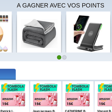
A GAGNER AVEC VOS POINTS
Patrick L.
Jean jacques B.
CATHERINE B.
Vincent B.