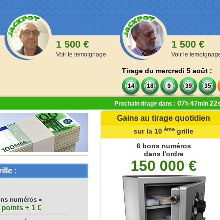
1 500 €
1 500 €
Voir le temoignage
Voir le temoignag
Tirage du mercredi 5 août :
14
18
9
39
35
07
47
21
Prochain tirage dans :
h
min
Gains au tirage quotidien
ère
ème
ème
de la 1
à la 9
grille
sur la 10
grille
,00 €
6 bons numéros
dans l'ordre
 numéros
150 000 €
oints
ille :
 numéros
oints
ons numéros
 numéros
=
 points + 1 €
ints