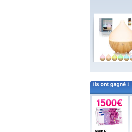
Merci beaucoup pour ce bon Amazon de
15euros, merci à vous tous bonne
continuation.
Très amicalement
Brigitte C.
(38160)
25/01/2026
Bonne annéee et surtout une excellent
santé à tous.
Marie reine R.
(57155)
18/01/2026
bonsoir merci pour vos voeux recever les
miens surtout la santé a toute l équipe
continuer a nous faire esperer de gagner
un jour prenez bien soin de vous
cordialement
Annie A.
(15000)
13/01/2026
bonne annee a toute l'equipe
Ils ont gagné !
Laurent M.
(19100)
10/01/2026
Meilleurs voeux 2026 à toute l'équipe de
Banalotto ainsi qu'à tous les joueurs. Merci
beaucoup pour tous ces lots proposés et je
suis sûr qu'il y en aura toujours aussi
beaux à l'avenir.
Elise D.
(13500)
09/01/2026
meilleur voeux 2026 a tous
Alain R.