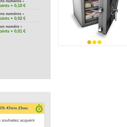
ons numéros
 numéros
=
oints + 0,10 €
ints
ons numéros
 numéros
=
oints + 0,02 €
ints
bon numéro
=
numéro
oints + 0,01 €
1
2
3
07
h
47
min
22
sec
s souhaitez acquérir