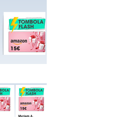
Myriam A.
Mariefrance C.