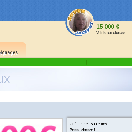
15 000 €
Voir le temoignage
ignages
ux
1 500
6 bons
500 p
5 bons
150 p
4 bons
Chèque de 1500 euros
40 po
Bonne chance !