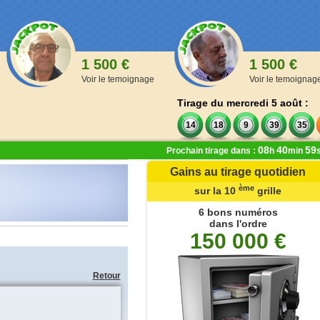
1 500 €
1 500 €
Voir le temoignage
Voir le temoignag
Tirage du mercredi 5 août :
14
18
9
39
35
08
40
59
Prochain tirage dans :
h
min
Gains au tirage quotidien
ère
ème
ème
de la 1
à la 9
grille
sur la 10
grille
,00 €
6 bons numéros
dans l'ordre
 numéros
150 000 €
oints
 numéros
oints
Retour
 numéros
ints