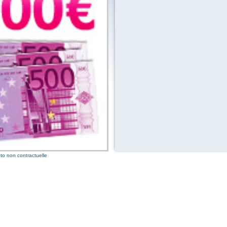
3 bons
25 po
2 bons
10 po
1 bon 
to non contractuelle