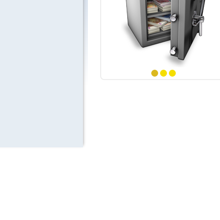
 numéros
ints
 numéros
ints
numéro
1
2
3