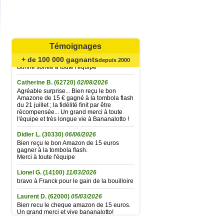
Mariefrance C.
(81270)
02/08/2026
Bonjour
un grand merci pour l'envoi des 15 €
Témoignages
amazon gagné à la tombola flash du
30/06/2026
+ de 100 000 gagnants
depuis 2000
Bonne soirée à toute l'équipe
Catherine B.
(62720)
02/08/2026
Agréable surprise... Bien reçu le bon
Amazone de 15 € gagné à la tombola flash
du 21 juillet ; la fidélité finit par être
récompensée... Un grand merci à toute
l'équipe et très longue vie à Bananalotto !
Didier L.
(30330)
06/06/2026
Bien reçu le bon Amazon de 15 euros
gagner à la tombola flash.
Merci à toute l'équipe
Lionel G.
(14100)
11/03/2026
bravo à Franck pour le gain de la bouilloire
Laurent D.
(62000)
05/03/2026
Bien recu le cheque amazon de 15 euros.
Un grand merci et vive bananalotto!