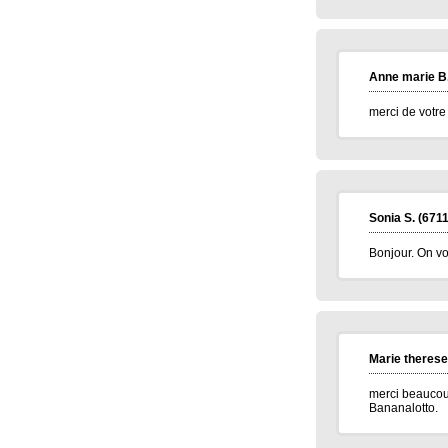
Elise D.
(13500)
09/01/2026
meilleur voeux 2026 a tous
Jean pierre B.
(34400)
07/01/2026
Bonne année 2026 à toute l'équipe .bravo
Anne marie B
et continuez .merci.
merci de votre
Carmen M.
(85190)
06/01/2026
Bonjour,
Très belle Année 2026 à toutes l'équipe et
pleins de bonne chose.
Alain H.
(71600)
05/01/2026
meilleurs voeux à tous
Sonia S.
(6711
Bonjour. On vo
Marie therese
merci beaucoup
Bananalotto.