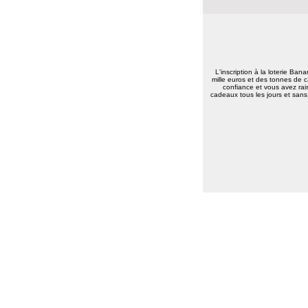
L'inscription à la loterie Ban
mille euros et des tonnes de c
confiance et vous avez rais
cadeaux tous les jours et sans 