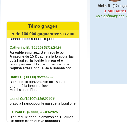
Alain R. (12)
a ga
1 500 euros
Mariefrance C.
(81270)
02/08/2026
Voir le témoignage 
Bonjour
un grand merci pour l'envoi des 15 €
Témoignages
amazon gagné à la tombola flash du
30/06/2026
+ de 100 000 gagnants
depuis 2000
Bonne soirée à toute l'équipe
Catherine B.
(62720)
02/08/2026
Agréable surprise... Bien reçu le bon
Amazone de 15 € gagné à la tombola flash
du 21 juillet ; la fidélité finit par être
récompensée... Un grand merci à toute
l'équipe et très longue vie à Bananalotto !
Didier L.
(30330)
06/06/2026
Bien reçu le bon Amazon de 15 euros
gagner à la tombola flash.
Merci à toute l'équipe
Lionel G.
(14100)
11/03/2026
bravo à Franck pour le gain de la bouilloire
Laurent D.
(62000)
05/03/2026
Bien recu le cheque amazon de 15 euros.
Un grand merci et vive bananalotto!