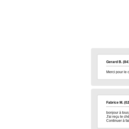
Jean baptiste A.
(37100)
01/02/2026
Merci beaucoup pour ce bon Amazon de
15euros, merci à vous tous bonne
continuation.
Très amicalement
Brigitte C.
(38160)
25/01/2026
Bonne annéee et surtout une excellent
santé à tous.
Marie reine R.
(57155)
18/01/2026
bonsoir merci pour vos voeux recever les
miens surtout la santé a toute l équipe
continuer a nous faire esperer de gagner
un jour prenez bien soin de vous
Gerard B.
(84
cordialement
Merci pour le
Annie A.
(15000)
13/01/2026
bonne annee a toute l'equipe
Laurent M.
(19100)
10/01/2026
Meilleurs voeux 2026 à toute l'équipe de
Banalotto ainsi qu'à tous les joueurs. Merci
beaucoup pour tous ces lots proposés et je
Fabrice M.
(02
suis sûr qu'il y en aura toujours aussi
beaux à l'avenir.
bonjour à tous
J'ai reçu le c
Elise D.
(13500)
09/01/2026
Continuer à fa
meilleur voeux 2026 a tous