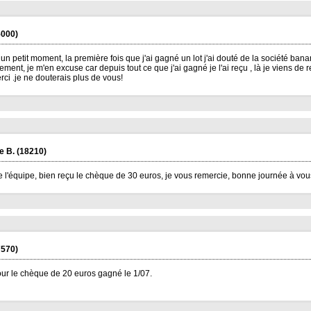
000)
un petit moment, la première fois que j'ai gagné un lot j'ai douté de la société banana
ment, je m'en excuse car depuis tout ce que j'ai gagné je l'ai reçu , là je viens de 
rci .je ne douterais plus de vous!
e B.
(18210)
e l'équipe, bien reçu le chèque de 30 euros, je vous remercie, bonne journée à vous,
570)
our le chèque de 20 euros gagné le 1/07.