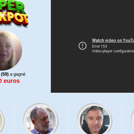
3 bons
25 po
2 bons
10 po
1 bon 
 (59)
a gagné
0 euros