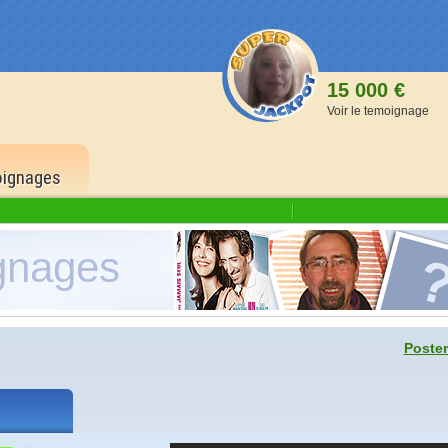
15 000 €
Voir le temoignage
ignages
gnages
1 500
6 bons
500 p
Poster
5 bons
150 p
4 bons
40 po