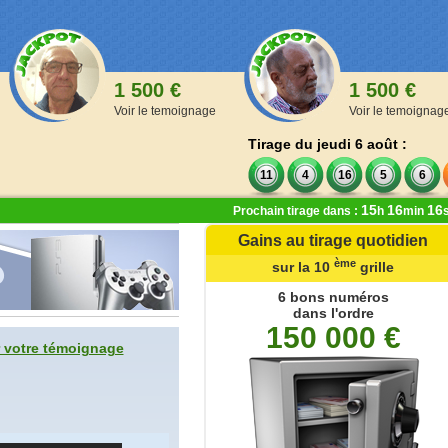
1 500 €
1 500 €
Voir le temoignage
Voir le temoignag
Tirage du jeudi 6 août :
11
4
16
5
6
15
16
15
Prochain tirage dans :
h
min
Gains au tirage quotidien
ère
ème
ème
de la 1
à la 9
grille
sur la 10
grille
,00 €
6 bons numéros
dans l'ordre
 numéros
150 000 €
oints
 votre témoignage
 numéros
oints
 numéros
ints