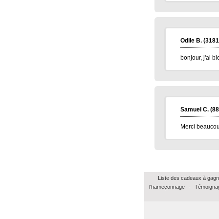
Odile B.
(3181
bonjour, j'ai 
Samuel C.
(88
Merci beaucou
Liste des cadeaux à gagn
l'hameçonnage
-
Témoignag