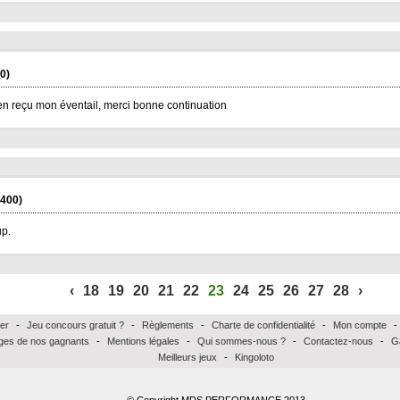
0)
bien reçu mon éventail, merci bonne continuation
400)
p.
‹
18
19
20
21
22
23
24
25
26
27
28
›
er
-
Jeu concours gratuit ?
-
Règlements
-
Charte de confidentialité
-
Mon compte
-
es de nos gagnants
-
Mentions légales
-
Qui sommes-nous ?
-
Contactez-nous
-
G
Meilleurs jeux
-
Kingoloto
© Copyright MDS PERFORMANCE 2013