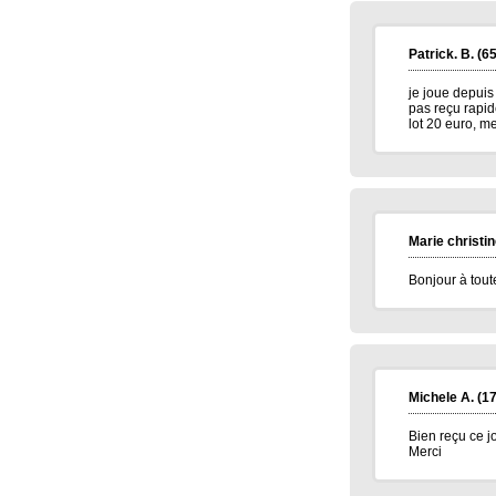
Elise D.
(13500)
09/01/2026
meilleur voeux 2026 a tous
Patrick. B.
(65
Jean pierre B.
(34400)
07/01/2026
Bonne année 2026 à toute l'équipe .bravo
et continuez .merci.
je joue depuis 
pas reçu rapide
lot 20 euro, me
Carmen M.
(85190)
06/01/2026
Bonjour,
Très belle Année 2026 à toutes l'équipe et
pleins de bonne chose.
Alain H.
(71600)
05/01/2026
meilleurs voeux à tous
Marie christin
Bonjour à tout
Michele A.
(17
Bien reçu ce j
Merci