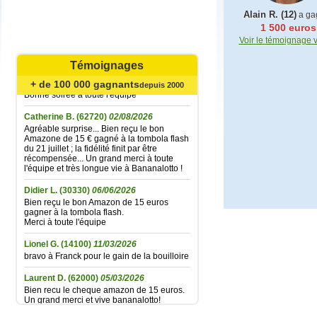
Alain R. (12)
a ga
1 500 euros
Mariefrance C.
(81270)
02/08/2026
Voir le témoignage 
Bonjour
un grand merci pour l'envoi des 15 €
Témoignages
amazon gagné à la tombola flash du
30/06/2026
+ de 100 000 gagnants
depuis 2000
Bonne soirée à toute l'équipe
Catherine B.
(62720)
02/08/2026
Agréable surprise... Bien reçu le bon
Amazone de 15 € gagné à la tombola flash
du 21 juillet ; la fidélité finit par être
récompensée... Un grand merci à toute
l'équipe et très longue vie à Bananalotto !
Didier L.
(30330)
06/06/2026
Bien reçu le bon Amazon de 15 euros
gagner à la tombola flash.
Merci à toute l'équipe
Lionel G.
(14100)
11/03/2026
bravo à Franck pour le gain de la bouilloire
Laurent D.
(62000)
05/03/2026
Bien recu le cheque amazon de 15 euros.
Un grand merci et vive bananalotto!
Jean baptiste A.
(37100)
01/02/2026