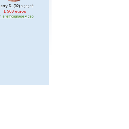
erry D. (02)
a gagné
1 500 euros
r le témoignage vidéo