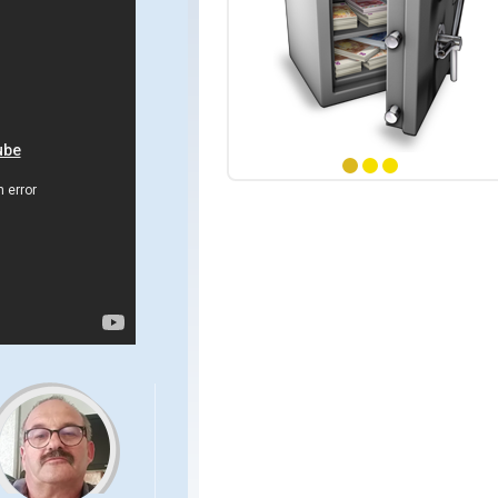
 numéros
ints
 numéros
ints
numéro
1
2
3