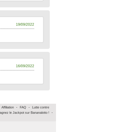
19/09/2022
16/09/2022
Affiliation
-
FAQ
-
Lutte contre
agnez le Jackpot sur Bananalotto !
-