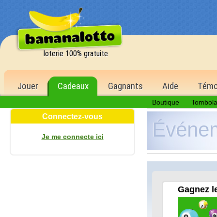
loterie 100% gratuite
Jouer
Cadeaux
Gagnants
Aide
Témo
Boutique
Tombol
Connectez-vous
Événe
Je me connecte ici
Gagnez le