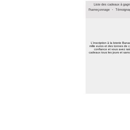
Merci beaucoup pour ce bon Amazon de
Liste des cadeaux à gagn
15euros, merci à vous tous bonne
continuation.
l'hameçonnage
-
Témoignag
Très amicalement
Brigitte C.
(38160)
25/01/2026
Bonne annéee et surtout une excellent
santé à tous.
Marie reine R.
(57155)
18/01/2026
L'inscription à la loterie Ban
bonsoir merci pour vos voeux recever les
mille euros et des tonnes de c
confiance et vous avez rais
miens surtout la santé a toute l équipe
cadeaux tous les jours et sans 
continuer a nous faire esperer de gagner
un jour prenez bien soin de vous
cordialement
Annie A.
(15000)
13/01/2026
bonne annee a toute l'equipe
Laurent M.
(19100)
10/01/2026
Meilleurs voeux 2026 à toute l'équipe de
Banalotto ainsi qu'à tous les joueurs. Merci
beaucoup pour tous ces lots proposés et je
suis sûr qu'il y en aura toujours aussi
beaux à l'avenir.
Elise D.
(13500)
09/01/2026
meilleur voeux 2026 a tous
Elise D.
(13500)
09/01/2026