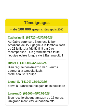
Mariefrance C.
(81270)
02/08/2026
Bonjour
un grand merci pour l'envoi des 15 €
amazon gagné à la tombola flash du
Témoignages
30/06/2026
Bonne soirée à toute l'équipe
+ de 100 000 gagnants
depuis 2000
Catherine B.
(62720)
02/08/2026
Agréable surprise... Bien reçu le bon
Amazone de 15 € gagné à la tombola flash
du 21 juillet ; la fidélité finit par être
récompensée... Un grand merci à toute
l'équipe et très longue vie à Bananalotto !
Didier L.
(30330)
06/06/2026
Bien reçu le bon Amazon de 15 euros
gagner à la tombola flash.
Merci à toute l'équipe
Lionel G.
(14100)
11/03/2026
bravo à Franck pour le gain de la bouilloire
Laurent D.
(62000)
05/03/2026
Bien recu le cheque amazon de 15 euros.
Un grand merci et vive bananalotto!
Jean baptiste A.
(37100)
01/02/2026