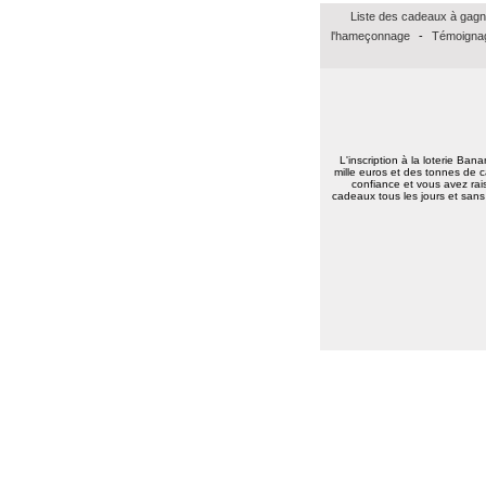
Laurent D.
(62000)
05/03/2026
Liste des cadeaux à gagn
Bien recu le cheque amazon de 15 euros.
Un grand merci et vive bananalotto!
l'hameçonnage
-
Témoignag
Jean baptiste A.
(37100)
01/02/2026
Merci beaucoup pour ce bon Amazon de
15euros, merci à vous tous bonne
continuation.
Très amicalement
L'inscription à la loterie Ban
Brigitte C.
(38160)
25/01/2026
mille euros et des tonnes de c
Bonne annéee et surtout une excellent
confiance et vous avez rais
cadeaux tous les jours et sans 
santé à tous.
Marie reine R.
(57155)
18/01/2026
bonsoir merci pour vos voeux recever les
miens surtout la santé a toute l équipe
continuer a nous faire esperer de gagner
un jour prenez bien soin de vous
cordialement
Annie A.
(15000)
13/01/2026
bonne annee a toute l'equipe
Laurent M.
(19100)
10/01/2026
Meilleurs voeux 2026 à toute l'équipe de
Banalotto ainsi qu'à tous les joueurs. Merci
beaucoup pour tous ces lots proposés et je
suis sûr qu'il y en aura toujours aussi
beaux à l'avenir.