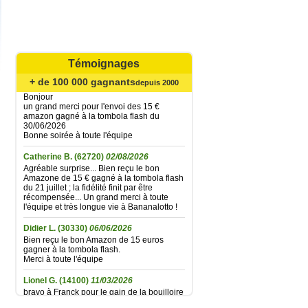
Marie ange M.
(17220)
08/08/2026
Bien recu le bon Amazon de 15€, merci à
toute l'équipe. Cordialement.
Témoignages
Mariefrance C.
+ de 100 000 gagnants
(81270)
02/08/2026
depuis 2000
Bonjour
un grand merci pour l'envoi des 15 €
amazon gagné à la tombola flash du
30/06/2026
Bonne soirée à toute l'équipe
Catherine B.
(62720)
02/08/2026
Agréable surprise... Bien reçu le bon
Amazone de 15 € gagné à la tombola flash
du 21 juillet ; la fidélité finit par être
récompensée... Un grand merci à toute
l'équipe et très longue vie à Bananalotto !
Didier L.
(30330)
06/06/2026
Bien reçu le bon Amazon de 15 euros
gagner à la tombola flash.
Merci à toute l'équipe
Lionel G.
(14100)
11/03/2026
bravo à Franck pour le gain de la bouilloire